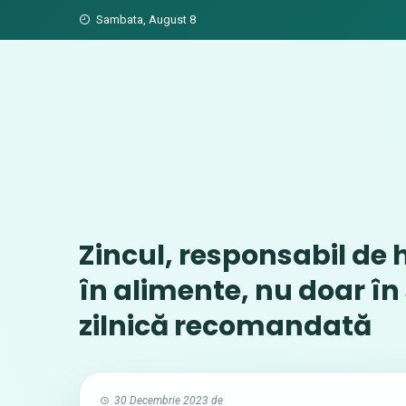
Skip
Sambata, August 8
to
content
Zincul, responsabil de h
în alimente, nu doar în
zilnică recomandată
30 Decembrie 2023
de