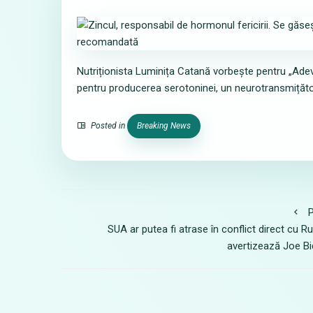
Nutriționista Luminița Catană vorbește pentru „Adev
pentru producerea serotoninei, un neurotransmițător
Posted in
Breaking News
P
SUA ar putea fi atrase în conflict direct cu Ru
avertizează Joe B