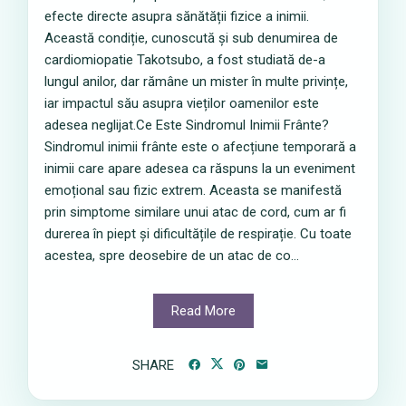
efecte directe asupra sănătății fizice a inimii.
Această condiție, cunoscută și sub denumirea de
cardiomiopatie Takotsubo, a fost studiată de-a
lungul anilor, dar rămâne un mister în multe privințe,
iar impactul său asupra vieților oamenilor este
adesea neglijat.Ce Este Sindromul Inimii Frânte?
Sindromul inimii frânte este o afecțiune temporară a
inimii care apare adesea ca răspuns la un eveniment
emoțional sau fizic extrem. Aceasta se manifestă
prin simptome similare unui atac de cord, cum ar fi
durerea în piept și dificultățile de respirație. Cu toate
acestea, spre deosebire de un atac de co...
Read More
SHARE