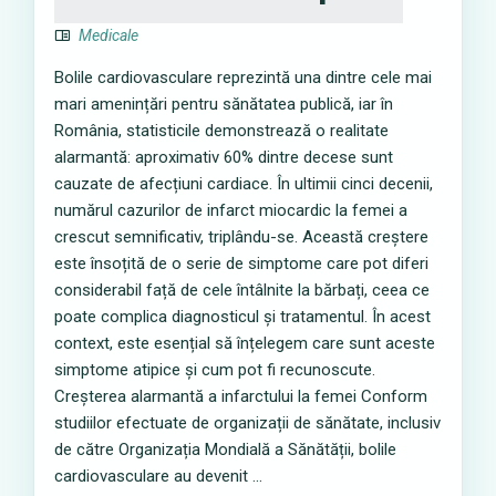
Medicale
Bolile cardiovasculare reprezintă una dintre cele mai
mari amenințări pentru sănătatea publică, iar în
România, statisticile demonstrează o realitate
alarmantă: aproximativ 60% dintre decese sunt
cauzate de afecțiuni cardiace. În ultimii cinci decenii,
numărul cazurilor de infarct miocardic la femei a
crescut semnificativ, triplându-se. Această creștere
este însoțită de o serie de simptome care pot diferi
considerabil față de cele întâlnite la bărbați, ceea ce
poate complica diagnosticul și tratamentul. În acest
context, este esențial să înțelegem care sunt aceste
simptome atipice și cum pot fi recunoscute.
Creșterea alarmantă a infarctului la femei Conform
studiilor efectuate de organizații de sănătate, inclusiv
de către Organizația Mondială a Sănătății, bolile
cardiovasculare au devenit ...