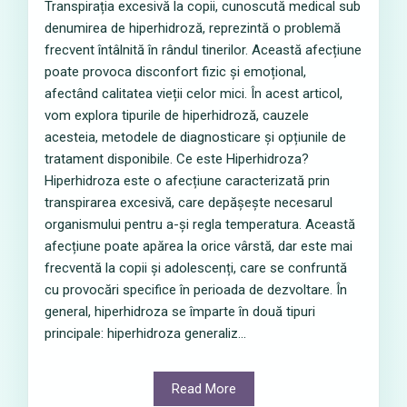
Transpirația excesivă la copii, cunoscută medical sub
denumirea de hiperhidroză, reprezintă o problemă
frecvent întâlnită în rândul tinerilor. Această afecțiune
poate provoca disconfort fizic și emoțional,
afectând calitatea vieții celor mici. În acest articol,
vom explora tipurile de hiperhidroză, cauzele
acesteia, metodele de diagnosticare și opțiunile de
tratament disponibile. Ce este Hiperhidroza?
Hiperhidroza este o afecțiune caracterizată prin
transpirarea excesivă, care depășește necesarul
organismului pentru a-și regla temperatura. Această
afecțiune poate apărea la orice vârstă, dar este mai
frecventă la copii și adolescenți, care se confruntă
cu provocări specifice în perioada de dezvoltare. În
general, hiperhidroza se împarte în două tipuri
principale: hiperhidroza generaliz...
Read More