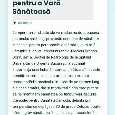
pentru o Vară
Sănătoasă
Medicale
Temperaturile ridicate ale verii aduc nu doar bucuria
sezonului cald, ci și provocări serioase de sănătate,
în special pentru persoanele vulnerabile, cum ar fi
vârstnicii și cei cu afecțiuni renale. Medicul Dragoș
Dorin, șef al Secției de Nefrologie de la Spitalul
Universitar de Urgență București, a subliniat
importanța unei hidratări corespunzătoare în aceste
condiții extreme. În acest articol, vom explora
recomandările medicului, implicațiile pe termen lung
ale deshidratării, dar și modalitățile prin care putem
să ne menținem sănătatea pe timpul verii.Riscurile
Caniculei pentru SănătateCanicula, definită prin
temperaturi ce depășesc 30 de grade Celsius, poate
afecta grav sănătatea, în special a persoanelor în