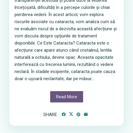
transparenței acestuia și poate duce la vederea
încețoșată, dificultăți în a percepe culorile și chiar
pierderea vederii. În acest articol, vom explora
riscurile asociate cu cataracta, vom analiza cum să
ne evaluăm riscul de a dezvolta această afecțiune și
vom discuta despre opțiunile de tratament
disponibile. Ce Este Cataracta? Cataracta este o
afecțiune care apare atunci când cristalinul, lentila
naturală a ochiului, devine opac. Aceasta opacitate
interferează cu trecerea luminii, rezultând o vedere
neclară. În stadiile incipiente, cataracta poate cauza
doar o ușoară neclaritate, dar pe măsur...
Read More
SHARE