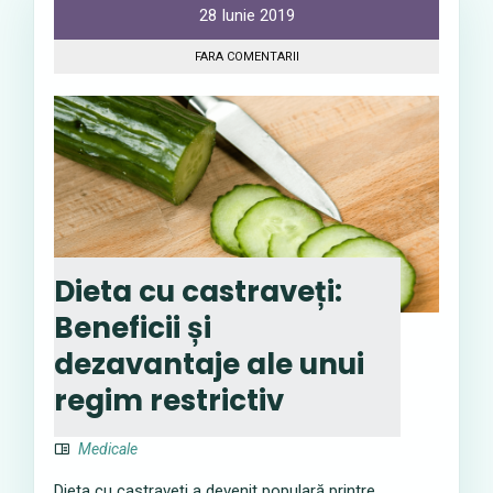
28 Iunie 2019
FARA COMENTARII
Dieta cu castraveți:
Beneficii și
dezavantaje ale unui
regim restrictiv
Medicale
Dieta cu castraveți a devenit populară printre