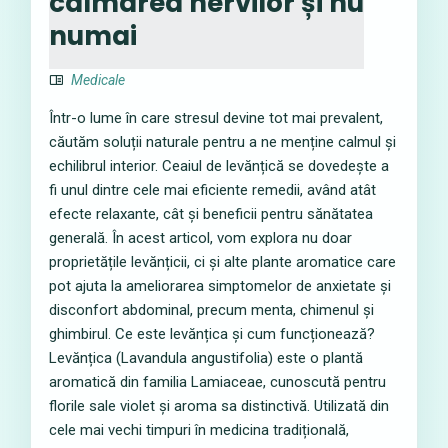
calmarea nervilor și nu
numai
Medicale
Într-o lume în care stresul devine tot mai prevalent,
căutăm soluții naturale pentru a ne menține calmul și
echilibrul interior. Ceaiul de levănțică se dovedește a
fi unul dintre cele mai eficiente remedii, având atât
efecte relaxante, cât și beneficii pentru sănătatea
generală. În acest articol, vom explora nu doar
proprietățile levănțicii, ci și alte plante aromatice care
pot ajuta la ameliorarea simptomelor de anxietate și
disconfort abdominal, precum menta, chimenul și
ghimbirul. Ce este levănțica și cum funcționează?
Levănțica (Lavandula angustifolia) este o plantă
aromatică din familia Lamiaceae, cunoscută pentru
florile sale violet și aroma sa distinctivă. Utilizată din
cele mai vechi timpuri în medicina tradițională,