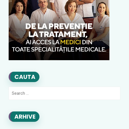
CAUTA
Search
for:
ARHIVE