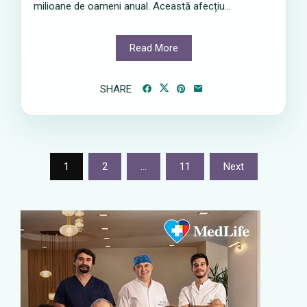
milioane de oameni anual. Această afecțiu...
Read More
SHARE
Posts
1
2
…
11
Next
pagination