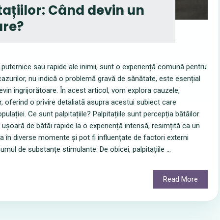
tațiilor: Când devin un
are?
i puternice sau rapide ale inimii, sunt o experiență comună pentru
a cazurilor, nu indică o problemă gravă de sănătate, este esențial
in îngrijorătoare. În acest articol, vom explora cauzele,
lor, oferind o privire detaliată asupra acestui subiect care
lației. Ce sunt palpitațiile? Palpitațiile sunt percepția bătăilor
e ușoară de bătăi rapide la o experiență intensă, resimțită ca un
a în diverse momente și pot fi influențate de factori externi
ul de substanțe stimulante. De obicei, palpitațiile ...
Read More