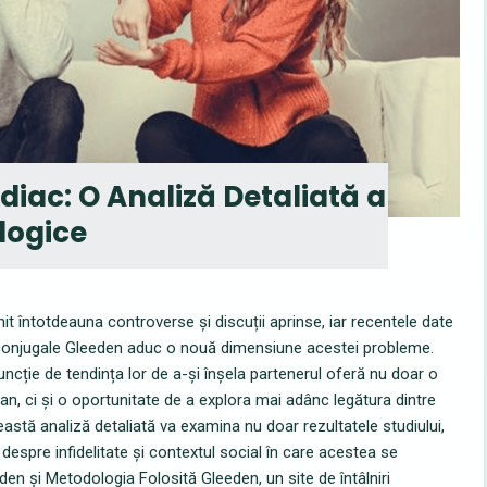
odiac: O Analiză Detaliată a
logice
nit întotdeauna controverse și discuții aprinse, iar recentele date
traconjugale Gleeden aduc o nouă dimensiune acestei probleme.
ncție de tendința lor de a-și înșela partenerul oferă nu doar o
, ci și o oportunitate de a explora mai adânc legătura dintre
ceastă analiză detaliată va examina nu doar rezultatele studiului,
i despre infidelitate și contextul social în care acestea se
den și Metodologia Folosită Gleeden, un site de întâlniri