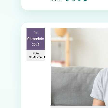
31
Octombrie
2021
FARA
COMENTARII