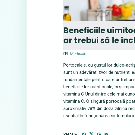
Beneficiile uimito
ar trebui să le inc
Medicale
Portocalele, cu gustul lor dulce-acri
sunt un adevărat izvor de nutrienți e
fundamentale pentru care ar trebui să
beneficiile lor nutriționale, ci și im
vitamina C Unul dintre cele mai cuno
vitamina C. O singură portocală poa
aproximativ 78% din doza zilnică re
esențial în funcționarea sistemului im
SHARE