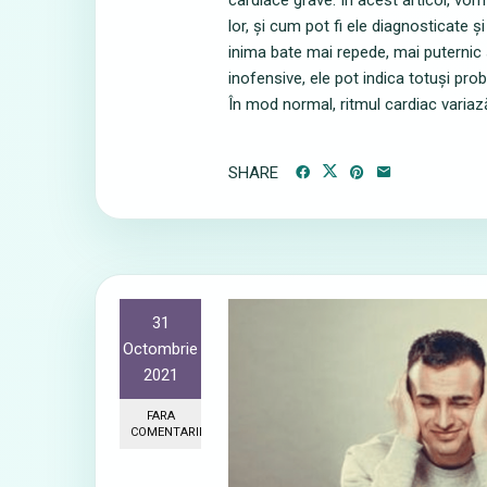
cardiace grave. În acest articol, vom
lor, și cum pot fi ele diagnosticate și
inima bate mai repede, mai puternic 
inofensive, ele pot indica totuși pro
În mod normal, ritmul cardiac variază î
SHARE
31
Octombrie
2021
FARA
COMENTARII