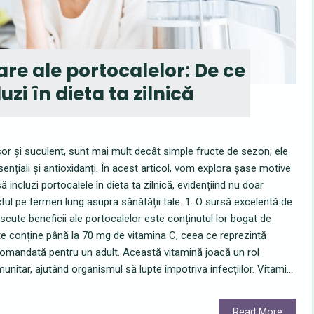
are ale portocalelor: De ce
luzi în dieta ta zilnică
șor și suculent, sunt mai mult decât simple fructe de sezon; ele
sențiali și antioxidanți. În acest articol, vom explora șase motive
 incluzi portocalele în dieta ta zilnică, evidențiind nu doar
pactul pe termen lung asupra sănătății tale. 1. O sursă excelentă de
scute beneficii ale portocalelor este conținutul lor bogat de
te conține până la 70 mg de vitamina C, ceea ce reprezintă
comandată pentru un adult. Această vitamină joacă un rol
unitar, ajutând organismul să lupte împotriva infecțiilor. Vitami...
Read More