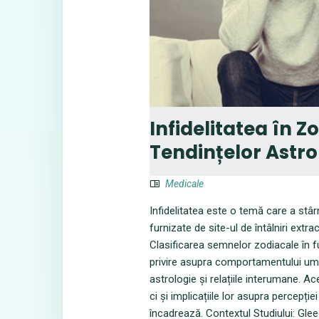
Infidelitatea în Z
Tendințelor Astro
Medicale
Infidelitatea este o temă care a stâr
furnizate de site-ul de întâlniri ex
Clasificarea semnelor zodiacale în fu
privire asupra comportamentului uman
astrologie și relațiile interumane. A
ci și implicațiile lor asupra percepție
încadrează. Contextul Studiului: Glee