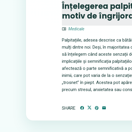
Înțelegerea palpi
motiv de îngrijor
Medicale
Palpitațiile, adesea descrise ca bătă
mulți dintre noi. Deși, în majoritate
să înțelegem când aceste senzații dev
implicațiile și semnificația palpitații
afectează o parte semnificativă a popu
inimii, care pot varia de la o senzați
„trosnet” în piept. Acestea pot apăre
precum stresul, anxietatea sau consum
SHARE