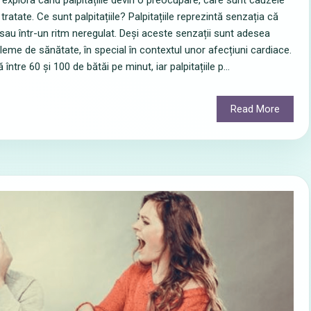
 explora când palpitațiile devin o preocupare, care sunt cauzele
 tratate. Ce sunt palpitațiile? Palpitațiile reprezintă senzația că
sau într-un ritm neregulat. Deși aceste senzații sunt adesea
bleme de sănătate, în special în contextul unor afecțiuni cardiace.
ntre 60 și 100 de bătăi pe minut, iar palpitațiile p...
Read More