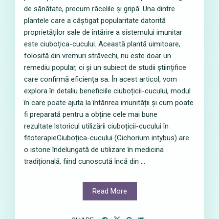
de sănătate, precum răcelile și gripă. Una dintre
plantele care a câștigat popularitate datorită
proprietăților sale de întărire a sistemului imunitar
este ciuboțica-cucului. Această plantă uimitoare,
folosită din vremuri străvechi, nu este doar un
remediu popular, ci și un subiect de studii științifice
care confirmă eficiența sa. În acest articol, vom
explora în detaliu beneficiile ciuboțicii-cucului, modul
în care poate ajuta la întărirea imunității și cum poate
fi preparată pentru a obține cele mai bune
rezultate.Istoricul utilizării ciuboțicii-cucului în
fitoterapieCiuboțica-cucului (Cichorium intybus) are
o istorie îndelungată de utilizare în medicina
tradițională, fiind cunoscută încă din ...
Read More