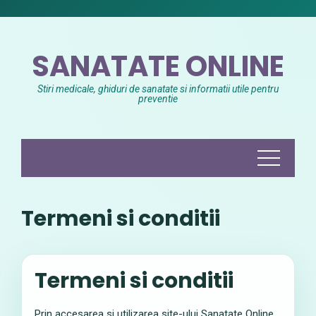
Skip
to
content
SANATATE ONLINE
Stiri medicale, ghiduri de sanatate si informatii utile pentru
preventie
Termeni si conditii
Termeni si conditii
Prin accesarea si utilizarea site-ului Sanatate Online,