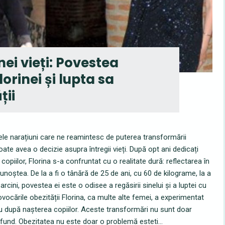
i vieți: Povestea
lorinei și lupta sa
ții
ele narațiuni care ne reamintesc de puterea transformării
oate avea o decizie asupra întregii vieți. După opt ani dedicați
rii copiilor, Florina s-a confruntat cu o realitate dură: reflectarea în
noștea. De la a fi o tânără de 25 de ani, cu 60 de kilograme, la a
cini, povestea ei este o odisee a regăsirii sinelui și a luptei cu
vocările obezității Florina, ca multe alte femei, a experimentat
u după nașterea copiilor. Aceste transformări nu sunt doar
ofund. Obezitatea nu este doar o problemă esteti...