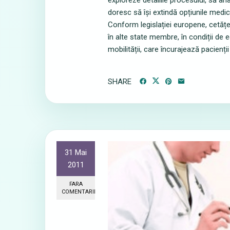
exploreze detaliile procesului, să ana
doresc să își extindă opțiunile medica
Conform legislației europene, cetățe
în alte state membre, în condiții de 
mobilității, care încurajează pacienți
SHARE
31 Mai
2011
FARA
COMENTARII