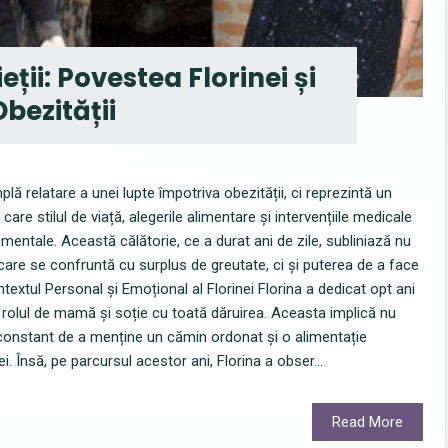
ii: Povestea Florinei și
bezității
lă relatare a unei lupte împotriva obezității, ci reprezintă un
re stilul de viață, alegerile alimentare și intervențiile medicale
 mentale. Această călătorie, ce a durat ani de zile, subliniază nu
care se confruntă cu surplus de greutate, ci și puterea de a face
extul Personal și Emoțional al Florinei Florina a dedicat opt ani
i rolul de mamă și soție cu toată dăruirea. Aceasta implică nu
rt constant de a menține un cămin ordonat și o alimentație
i. Însă, pe parcursul acestor ani, Florina a obser...
Read More