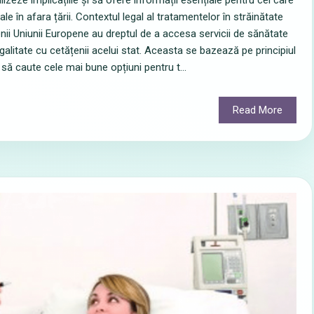
lizeze implicațiile și să ofere informații esențiale pentru cei care
le în afara țării. Contextul legal al tratamentelor în străinătate
nii Uniunii Europene au dreptul de a accesa servicii de sănătate
egalitate cu cetățenii acelui stat. Aceasta se bazează pe principiul
i să caute cele mai bune opțiuni pentru t...
Read More