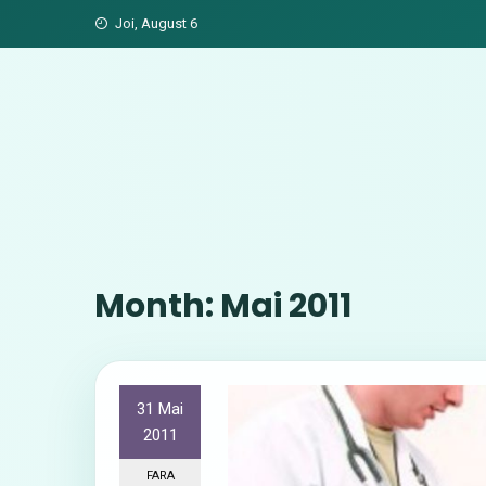
Skip
Joi, August 6
to
content
Month:
Mai 2011
31 Mai
2011
FARA