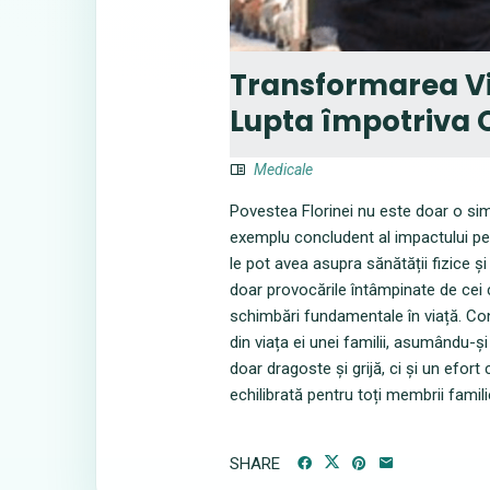
Transformarea Vieț
Lupta împotriva O
Medicale
Povestea Florinei nu este doar o simp
exemplu concludent al impactului pe ca
le pot avea asupra sănătății fizice și
doar provocările întâmpinate de cei 
schimbări fundamentale în viață. Cont
din viața ei unei familii, asumându-ș
doar dragoste și grijă, ci și un efo
echilibrată pentru toți membrii familie
SHARE