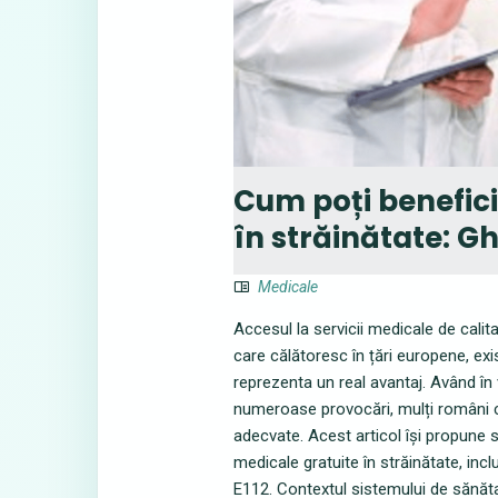
Cum poți benefic
în străinătate: G
Medicale
Accesul la servicii medicale de calita
care călătoresc în țări europene, exi
reprezenta un real avantaj. Având î
numeroase provocări, mulți români cau
adecvate. Acest articol își propune 
medicale gratuite în străinătate, inc
E112. Contextul sistemului de sănă