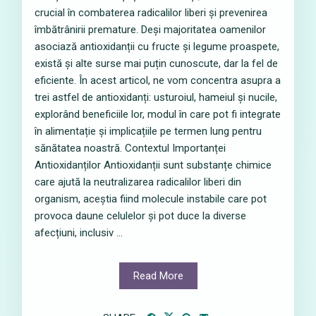
crucial în combaterea radicalilor liberi și prevenirea
îmbătrânirii premature. Deși majoritatea oamenilor
asociază antioxidanții cu fructe și legume proaspete,
există și alte surse mai puțin cunoscute, dar la fel de
eficiente. În acest articol, ne vom concentra asupra a
trei astfel de antioxidanți: usturoiul, hameiul și nucile,
explorând beneficiile lor, modul în care pot fi integrate
în alimentație și implicațiile pe termen lung pentru
sănătatea noastră. Contextul Importanței
Antioxidanților Antioxidanții sunt substanțe chimice
care ajută la neutralizarea radicalilor liberi din
organism, aceștia fiind molecule instabile care pot
provoca daune celulelor și pot duce la diverse
afecțiuni, inclusiv ...
Read More