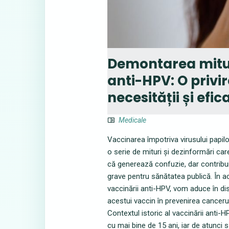
Demontarea mitur
anti-HPV: O privi
necesității și efic
Medicale
Vaccinarea împotriva virusului papi
o serie de mituri și dezinformări care
că generează confuzie, dar contribui
grave pentru sănătatea publică. În a
vaccinării anti-HPV, vom aduce în dis
acestui vaccin în prevenirea cancerul
Contextul istoric al vaccinării anti
cu mai bine de 15 ani, iar de atunci 