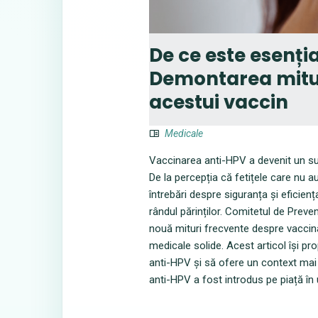
De ce este esenți
Demontarea mituri
acestui vaccin
Medicale
Vaccinarea anti-HPV a devenit un sub
De la percepția că fetițele care nu 
întrebări despre siguranța și eficienț
rândul părinților. Comitetul de Preve
nouă mituri frecvente despre vaccina
medicale solide. Acest articol își pr
anti-HPV și să ofere un context mai 
anti-HPV a fost introdus pe piață în 