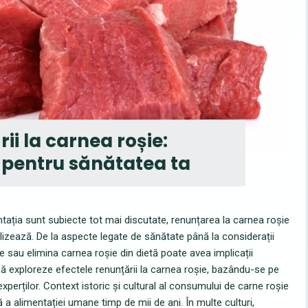
ii la carnea roșie:
ri pentru sănătatea ta
ntația sunt subiecte tot mai discutate, renunțarea la carnea roșie
lizează. De la aspecte legate de sănătate până la considerații
e sau elimina carnea roșie din dietă poate avea implicații
să exploreze efectele renunțării la carnea roșie, bazându-se pe
experților. Context istoric și cultural al consumului de carne roșie
 a alimentației umane timp de mii de ani. În multe culturi,