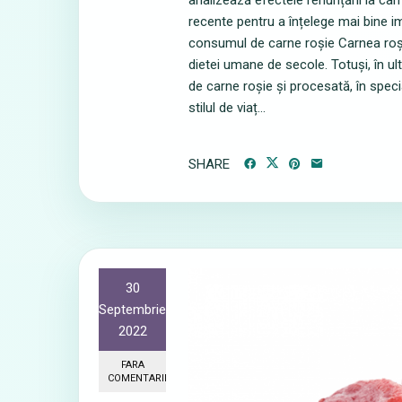
analizează efectele renunțării la carn
recente pentru a înțelege mai bine im
consumul de carne roșie Carnea roșie,
dietei umane de secole. Totuși, în u
de carne roșie și procesată, în speci
stilul de viaț...
SHARE
30
Septembrie
2022
FARA
COMENTARII