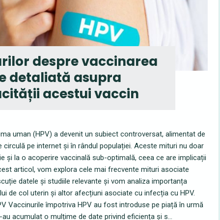
ilor despre vaccinarea
re detaliată asupra
acității acestui vaccin
loma uman (HPV) a devenit un subiect controversat, alimentat de
 circulă pe internet și în rândul populației. Aceste mituri nu doar
e și la o acoperire vaccinală sub-optimală, ceea ce are implicații
cest articol, vom explora cele mai frecvente mituri asociate
cuție datele și studiile relevante și vom analiza importanța
ui de col uterin și altor afecțiuni asociate cu infecția cu HPV.
-HPV Vaccinurile împotriva HPV au fost introduse pe piață în urmă
s-au acumulat o mulțime de date privind eficiența și s...