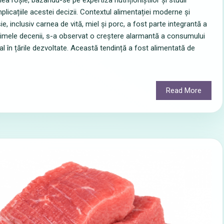
ea roșie, bazându-se pe expertiza nutriționiștilor și studii
plicațiile acestei decizii. Contextul alimentației moderne și
 inclusiv carnea de vită, miel și porc, a fost parte integrantă a
ltimele decenii, s-a observat o creștere alarmantă a consumului
al în țările dezvoltate. Această tendință a fost alimentată de
Read More