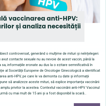
ală vaccinarea anti-HPV:
lor și analiza necesității
iect controversat, generând o mulțime de mituri și neînțelegeri.
au avut contacte sexuale nu au nevoie de acest vaccin, până la
a sa, informațiile eronate au dus la o ezitare semnificativă în
nție al Societății Europene de Oncologie Ginecologică a identificat
rea anti-HPV, pe care le va demonta cu date și informații
opune să analizeze aceste mituri, să explice importanța vaccinării
amplu privitor la acestea. Contextul vaccinării anti-HPV Vaccinul
urmă cu mai mult de 15 ani și a fost disponibil la scară...