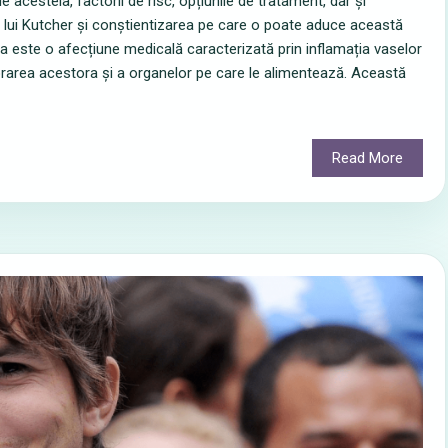
 acesteia, factorii de risc, opțiunile de tratament, dar și
i lui Kutcher și conștientizarea pe care o poate aduce această
a este o afecțiune medicală caracterizată prin inflamația vaselor
orarea acestora și a organelor pe care le alimentează. Această
Read More