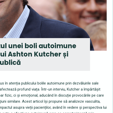
ul unei boli autoimune
lui Ashton Kutcher și
ublică
 în atenția publicului bolile autoimune prin dezvăluirile sale
 afectează profund viața. Într-un interviu, Kutcher a împărtășit
r fizic, ci și emoțional, aducând în discuție provocările pe care
iuni similare. Acest articol își propune să analizeze vasculita,
mpactul asupra vieții pacienților, având în vedere și perspectiva lui