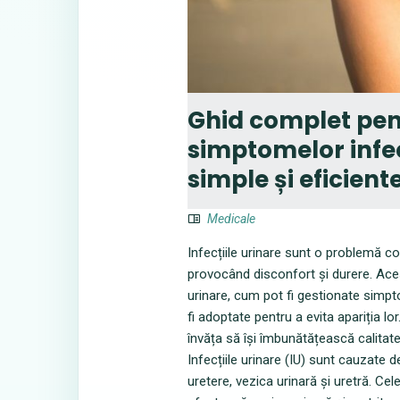
Ghid complet pe
simptomelor infec
simple și eficient
Medicale
Infecțiile urinare sunt o problemă 
provocând disconfort și durere. Acest
urinare, cum pot fi gestionate simp
fi adoptate pentru a evita apariția lor
învăța să își îmbunătățească calitatea
Infecțiile urinare (IU) sunt cauzate de 
uretere, vezica urinară și uretră. Cele