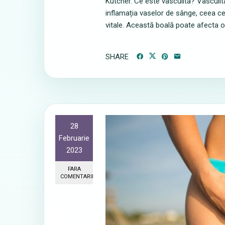
Kutcher. Ce este vasculita? Vasculi
inflamația vaselor de sânge, ceea c
vitale. Această boală poate afecta or
SHARE
28
Februarie
2023
FARA
COMENTARII