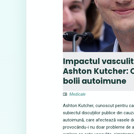
Impactul vasculit
Ashton Kutcher: O
bolii autoimune
Medicale
Ashton Kutcher, cunoscut pentru cari
subiectul discuțiilor publice din cau
autoimună, care afectează vasele de
provocându-i nu doar probleme de auz,