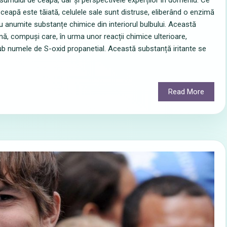
nsumului de ceapă, dar și perspectivele experților în domeniu. Ce
eapă este tăiată, celulele sale sunt distruse, eliberând o enzimă
u anumite substanțe chimice din interiorul bulbului. Această
nă, compuși care, în urma unor reacții chimice ulterioare,
b numele de S-oxid propanetial. Această substanță iritante se
Read More