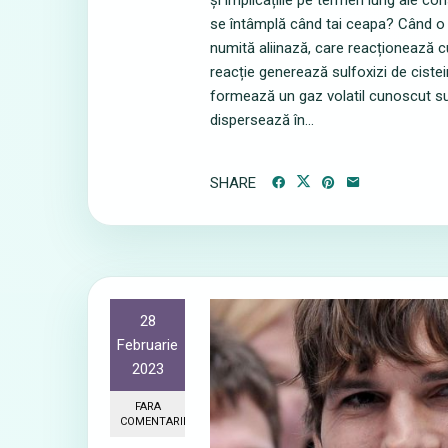
și implicațiile pe termen lung ale co
se întâmplă când tai ceapa? Când o c
numită aliinază, care reacționează c
reacție generează sulfoxizi de cistei
formează un gaz volatil cunoscut su
dispersează în...
SHARE
28
Februarie
2023
FARA
COMENTARII