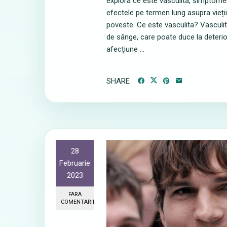
explora ce este vasculita, simptomele
efectele pe termen lung asupra vieți
poveste. Ce este vasculita? Vasculit
de sânge, care poate duce la deteri
afecțiune ...
SHARE
28
Februarie
2023
FARA
COMENTARII