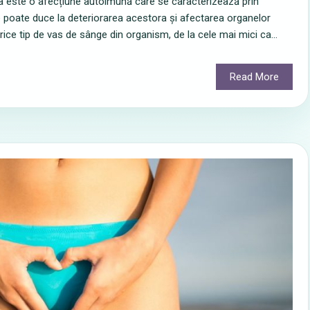
ta este o afecțiune autoimună care se caracterizează prin
e poate duce la deteriorarea acestora și afectarea organelor
ice tip de vas de sânge din organism, de la cele mai mici ca...
Read More