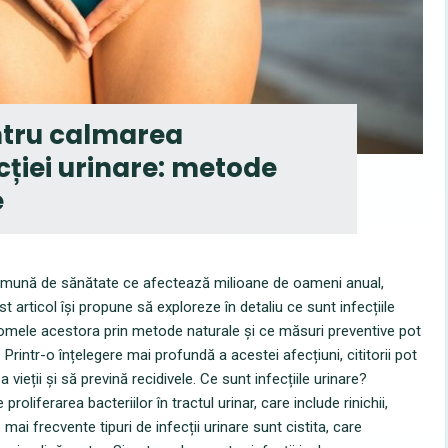
ntru calmarea
ției urinare: metode
e
comună de sănătate ce afectează milioane de oameni anual,
 articol își propune să exploreze în detaliu ce sunt infecțiile
tomele acestora prin metode naturale și ce măsuri preventive pot
. Printr-o înțelegere mai profundă a acestei afecțiuni, cititorii pot
 vieții și să prevină recidivele. Ce sunt infecțiile urinare?
proliferarea bacteriilor în tractul urinar, care include rinichii,
 mai frecvente tipuri de infecții urinare sunt cistita, care