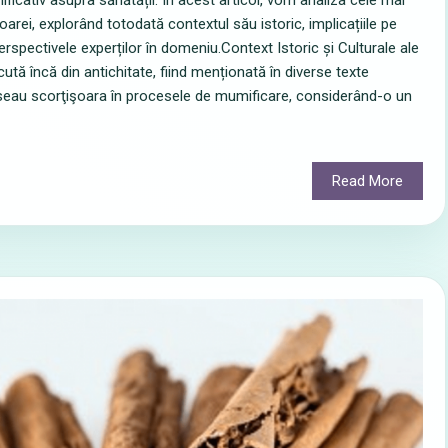
ificativ asupra sănătății. În acest articol, vom analiza cele mai
oarei, explorând totodată contextul său istoric, implicațiile pe
rspectivele experților în domeniu.Context Istoric și Culturale ale
tă încă din antichitate, fiind menționată în diverse texte
loseau scorţişoara în procesele de mumificare, considerând-o un
Read More