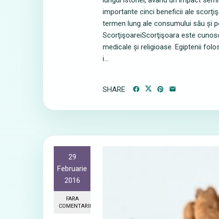
lungul istoriei, având un impact semn
importante cinci beneficii ale scorţiş
termen lung ale consumului său și pe
ScorţişoareiScorţişoara este cunoscu
medicale și religioase. Egiptenii fo
i...
SHARE
29
Februarie
2016
FARA
COMENTARII