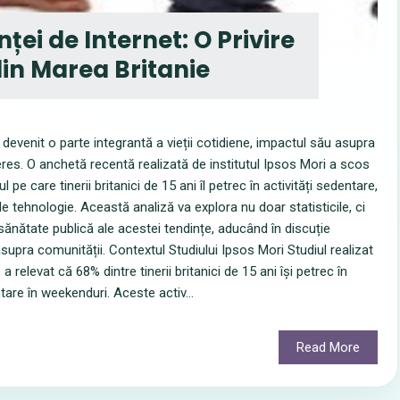
ei de Internet: O Privire
din Marea Britanie
 a devenit o parte integrantă a vieții cotidiene, impactul său asupra
eres. O anchetă recentă realizată de institutul Ipsos Mori a scos
pe care tinerii britanici de 15 ani îl petrec în activități sedentare,
ehnologie. Această analiză va explora nu doar statisticile, ci
i sănătate publică ale acestei tendințe, aducând în discuție
asupra comunității. Contextul Studiului Ipsos Mori Studiul realizat
 relevat că 68% dintre tinerii britanici de 15 ani își petrec în
tare în weekenduri. Aceste activ...
Read More