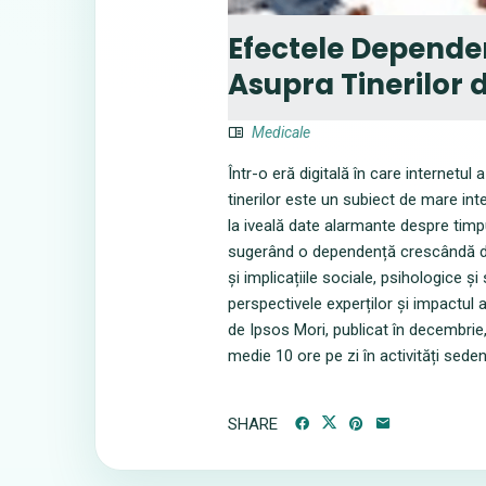
Efectele Dependenț
Asupra Tinerilor 
Medicale
Într-o eră digitală în care internetul
tinerilor este un subiect de mare int
la iveală date alarmante despre timpul 
sugerând o dependență crescândă de t
și implicațiile sociale, psihologice ș
perspectivele experților și impactul 
de Ipsos Mori, publicat în decembrie, a
medie 10 ore pe zi în activități seden
SHARE