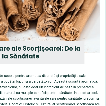
are ale Scorțișoarei: De la
 la Sănătate
e secole pentru aroma sa distinctă și proprietățile sale
 a bucătarilor, ci și a cercetătorilor. Această scoarță aromatică,
eylanicum, nu este doar un ingredient de bază în prepararea
ediu natural cu multiple beneficii pentru sănătate. În acest articol,
zări ale scorțișoarei, avantajele sale pentru sănătate, precum și
steia. Contextul Istoric și Cultural al Scorțișoarei Scorțișoara are