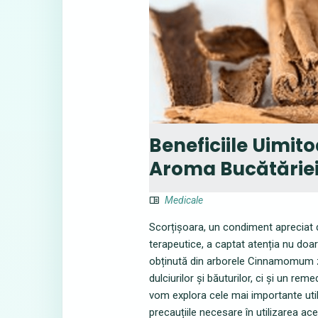
Beneficiile Uimito
Aroma Bucătăriei
Medicale
Scorțișoara, un condiment apreciat d
terapeutice, a captat atenția nu doar
obținută din arborele Cinnamomum z
dulciurilor și băuturilor, ci și un rem
vom explora cele mai importante utili
precauțiile necesare în utilizarea ace