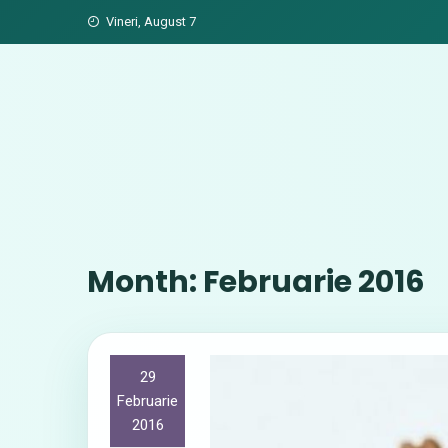
Skip
Vineri, August 7
to
content
Month:
Februarie 2016
29
Februarie
2016