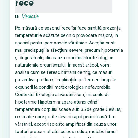
rece
Medicale
Pe măsură ce sezonul rece își face simțită prezența,
temperaturile scăzute devin o provocare majoră, în
special pentru persoanele vârstnice. Aceștia sunt
mai predispuși la afecțiuni severe, precum hipotermia
și degerăturile, din cauza modificărilor fiziologice
naturale ale organismului. În acest articol, vom
analiza cum se feresc bătrânii de frig, ce măsuri
preventive pot lua și implicațiile pe termen lung ale
expunerii la condiții meteorologice nefavorabile.
Contextul fiziologic al vârstnicilor și riscurile de
hipotermie Hipotermia apare atunci când
temperatura corpului scade sub 35 de grade Celsius,
o situație care poate deveni rapid periculoasă. La
vârstnici, acest risc este amplificat din cauza unor
factori precum stratul adipos redus, metabolismul