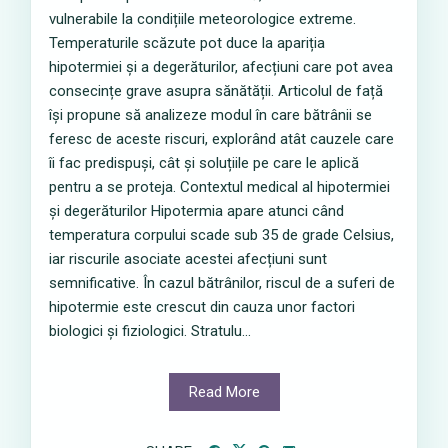
vulnerabile la condițiile meteorologice extreme.
Temperaturile scăzute pot duce la apariția
hipotermiei și a degerăturilor, afecțiuni care pot avea
consecințe grave asupra sănătății. Articolul de față
își propune să analizeze modul în care bătrânii se
feresc de aceste riscuri, explorând atât cauzele care
îi fac predispuși, cât și soluțiile pe care le aplică
pentru a se proteja. Contextul medical al hipotermiei
și degerăturilor Hipotermia apare atunci când
temperatura corpului scade sub 35 de grade Celsius,
iar riscurile asociate acestei afecțiuni sunt
semnificative. În cazul bătrânilor, riscul de a suferi de
hipotermie este crescut din cauza unor factori
biologici și fiziologici. Stratulu...
Read More