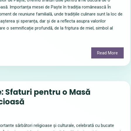
lor de Paște, oferind sfaturi utile pentru a ne bucura de o
toasă. Importanța mesei de Paște în tradiția românească În
t de reuniune familială, unde tradițiile culinare sunt la loc de
nașterea și speranța, dar și de a reflecta asupra valorilor
re o semnificație profundă, de la friptura de miel, simbol al
Read More
: Sfaturi pentru o Masă
cioasă
rtante sărbători religioase și culturale, celebrată cu bucate