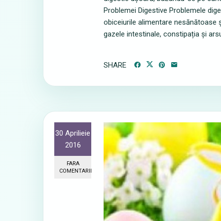
Problemei Digestive Problemele diges
obiceiurile alimentare nesănătoase și 
gazele intestinale, constipația și ar
SHARE
30 Aprilieie
2016
FARA
COMENTARII