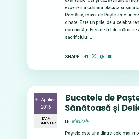
avantajele, cât și dezavantajele mese
experiență culinară plăcută și sănă
România, masa de Paște este un momen
cinste. Este un prilej de a celebra re
comunității. Fiecare fel de mâncare a
sacrificiului, ...
SHARE
Bucatele de Paște
30 Aprilieie
Sănătoasă și Deli
2016
FARA
Medicale
COMENTARII
Paștele este una dintre cele mai impo