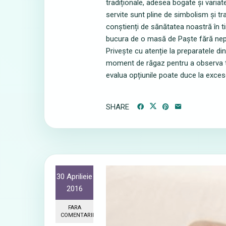
tradiționale, adesea bogate și variate.
servite sunt pline de simbolism și tra
conștienți de sănătatea noastră în t
bucura de o masă de Paște fără neplă
Privește cu atenție la preparatele di
moment de răgaz pentru a observa to
evalua opțiunile poate duce la excese
SHARE
30 Aprilieie
2016
FARA
COMENTARII