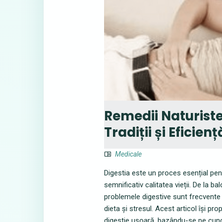
Remedii Naturiste
Tradiții și Eficienț
Medicale
Digestia este un proces esențial pent
semnificativ calitatea vieții. De la ba
problemele digestive sunt frecvente și
dieta și stresul. Acest articol își p
digestie ușoară, bazându-se pe cunoș