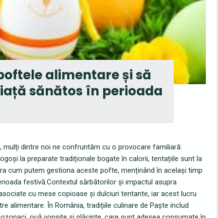
poftele alimentare și să
 viață sănătos în perioada
 mulți dintre noi ne confruntăm cu o provocare familiară:
gogoși la preparate tradiționale bogate în calorii, tentațiile sunt la
lora cum putem gestiona aceste pofte, menținând în același timp
perioada festivă.Contextul sărbătorilor și impactul asupra
asociate cu mese copioase și dulciuri tentante, iar acest lucru
re alimentare. În România, tradițiile culinare de Paște includ
ozonaci, ouă vopsite și plăcinte, care sunt adesea consumate în