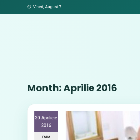
Skip
Vineri, August 7
to
content
Month:
Aprilie 2016
30 Aprilieie
2016
FARA