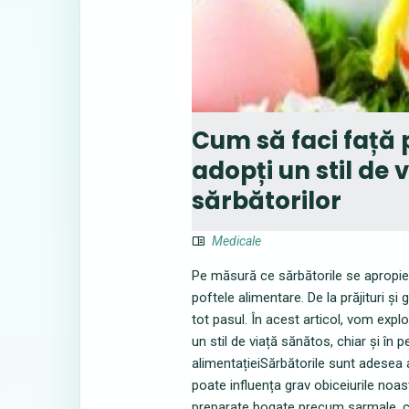
Cum să faci față 
adopți un stil de
sărbătorilor
Medicale
Pe măsură ce sărbătorile se apropie,
poftele alimentare. De la prăjituri și 
tot pasul. În acest articol, vom exp
un stil de viață sănătos, chiar și în 
alimentațieiSărbătorile sunt adesea 
poate influența grav obiceiurile noast
preparate bogate precum sarmale, c