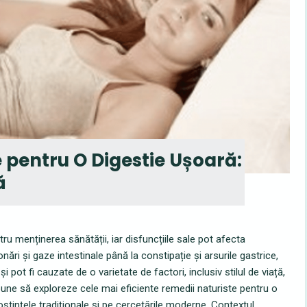
 pentru O Digestie Ușoară:
ă
ru menținerea sănătății, iar disfuncțiile sale pot afecta
lonări și gaze intestinale până la constipație și arsurile gastrice,
 pot fi cauzate de o varietate de factori, inclusiv stilul de viață,
ropune să exploreze cele mai eficiente remedii naturiste pentru o
tințele tradiționale și pe cercetările moderne. Contextul