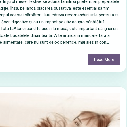
 În jurul mesei festive se adună familii și prieteni, iar preparatele
diție. Însă, pe lângă plăcerea gustativă, este esențial să fim
impul acestei sărbători. Iată câteva recomandări utile pentru a te
ceri digestive și cu un impact pozitiv asupra sănătății.1.
n fața taAtunci când te așezi la masă, este important să îți iei un
ate bucatelele dinaintea ta. A te arunca în mâncare fără a
 alimentare, care nu sunt deloc benefice, mai ales în con...
Read More