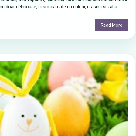
u doar delicioase, ci și încărcate cu calorii, grăsimi și zaha...
Read More