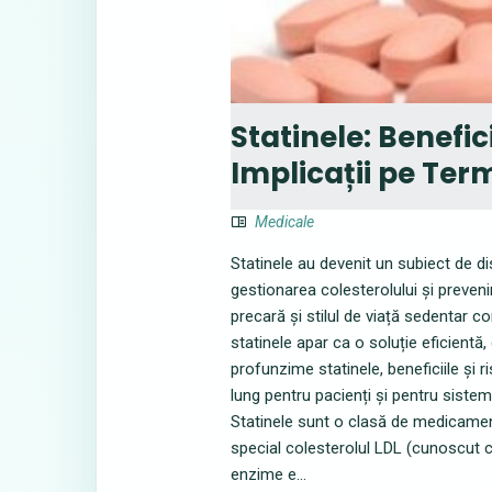
Statinele: Benefic
Implicații pe Te
Medicale
Statinele au devenit un subiect de di
gestionarea colesterolului și preveni
precară și stilul de viață sedentar c
statinele apar ca o soluție eficientă
profunzime statinele, beneficiile și r
lung pentru pacienți și pentru siste
Statinele sunt o clasă de medicamente
special colesterolul LDL (cunoscut c
enzime e...