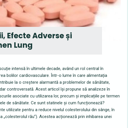
ii, Efecte Adverse și
rmen Lung
scuție intensă în ultimele decade, având un rol central în
rea bolilor cardiovasculare. Într-o lume în care alimentația
ontribuie la o creștere alarmantă a problemelor de sănătate,
, dar controversată. Acest articol își propune să analizeze în
iscurile asociate cu utilizarea lor, precum și implicațiile pe termen
mele de sănătate. Ce sunt statinele și cum funcționează?
 utilizate pentru a reduce nivelul colesterolului din sânge, în
a „colesterolul rău”). Acestea acționează prin inhibarea unei