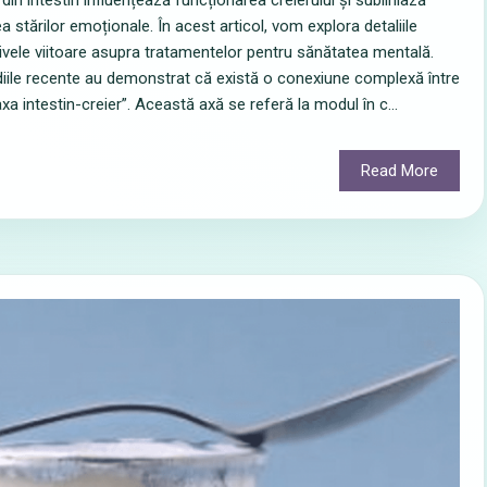
din intestin influențează funcționarea creierului și subliniază
a stărilor emoționale. În acest articol, vom explora detaliile
ectivele viitoare asupra tratamentelor pentru sănătatea mentală.
tudiile recente au demonstrat că există o conexiune complexă între
xa intestin-creier”. Această axă se referă la modul în c...
Read More