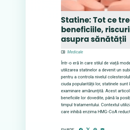
Statine: Tot ce tr
beneficiile, riscu
asupra sănătății
Medicale
Într-o eră în care stilul de viață mo
utilizarea statinelor a devenit un su
pentru a controla nivelul colesterolul
ciuda popularității lor, statinele sun
examinare amănunțită. Acest articol î
beneficiile lor dovedite, până la pos
timpul tratamentului. Contextul util
care inhibă enzima HMG-CoA reductaz