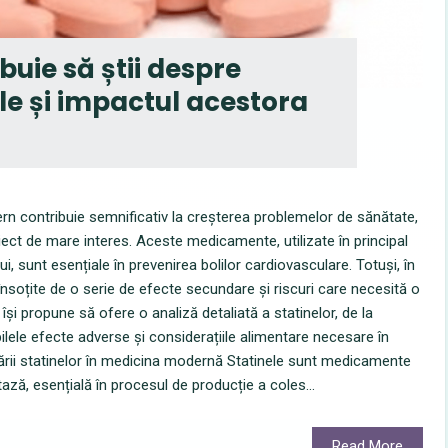
ebuie să știi despre
rile și impactul acestora
dern contribuie semnificativ la creșterea problemelor de sănătate,
biect de mare interes. Aceste medicamente, utilizate în principal
ui, sunt esențiale în prevenirea bolilor cardiovasculare. Totuși, în
t însoțite de o serie de efecte secundare și riscuri care necesită o
și propune să ofere o analiză detaliată a statinelor, de la
ibilele efecte adverse și considerațiile alimentare necesare în
izării statinelor în medicina modernă Statinele sunt medicamente
ă, esențială în procesul de producție a coles...
Read More