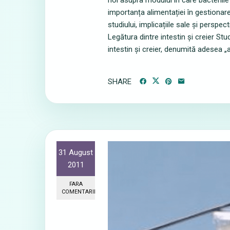
noi asupra modului în care bacteriile 
importanța alimentației în gestionare
studiului, implicațiile sale și persp
Legătura dintre intestin și creier S
intestin și creier, denumită adesea „a
SHARE
31 August
2011
FARA
COMENTARII