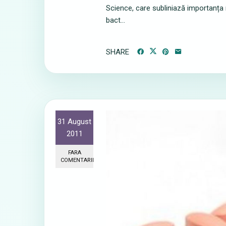
Science, care subliniază importanța
bact...
SHARE
31 August
2011
FARA
COMENTARII