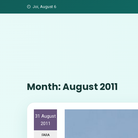
Skip
Joi, August 6
to
content
Month:
August 2011
31 August
2011
FARA