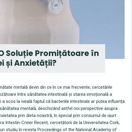
 O Soluție Promițătoare în
 și Anxietății?
nătate mintală devin din ce în ce mai frecvente, cercetările
zătoare între sănătatea intestinală și starea emoțională a
i a scos la iveală faptul că bacteriile intestinale ar putea influența
i sănătatea mentală, deschizând astfel noi perspective asupra
xietatea prin dieta noastră, în special prin consumul de iaurt
ra Intestin-Creier Recent, cercetătorii de la Universitatea Cork,
un studiu în revista Proceedings of the National Academy of