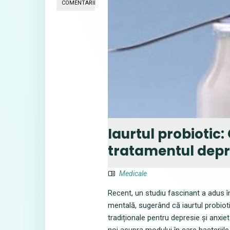
COMENTARII
Iaurtul probiotic
tratamentul depres
Medicale
Recent, un studiu fascinant a adus î
mentală, sugerând că iaurtul probioti
tradiționale pentru depresie și anxie