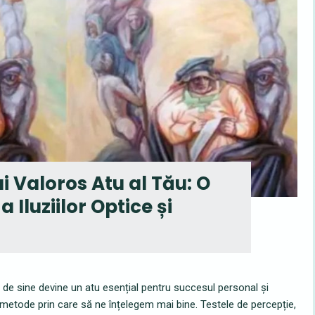
 Valoros Atu al Tău: O
 Iluziilor Optice și
de sine devine un atu esențial pentru succesul personal și
 metode prin care să ne înțelegem mai bine. Testele de percepție,