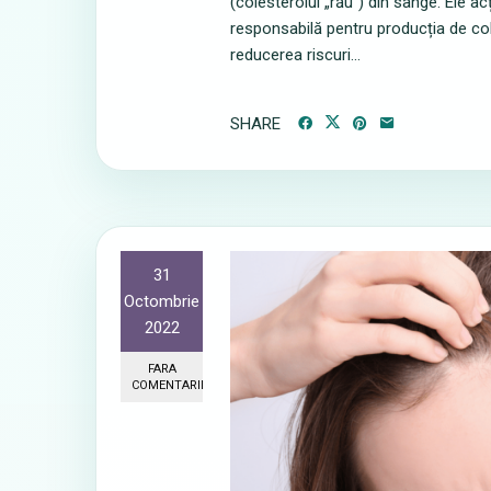
(colesterolul „rău”) din sânge. Ele
responsabilă pentru producția de cole
reducerea riscuri...
SHARE
31
Octombrie
2022
FARA
COMENTARII