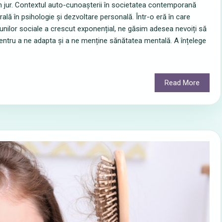
i din jur. Contextul auto-cunoașterii în societatea contemporană
ă în psihologie și dezvoltare personală. Într-o eră în care
cțiunilor sociale a crescut exponențial, ne găsim adesea nevoiți să
entru a ne adapta și a ne menține sănătatea mentală. A înțelege
Read More