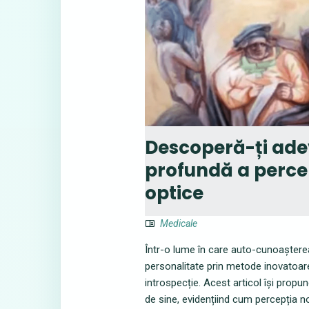
Descoperă-ți adev
profundă a percepț
optice
Medicale
Într-o lume în care auto-cunoașterea
personalitate prin metode inovatoare
introspecție. Acest articol își propu
de sine, evidențiind cum percepția 