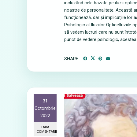
incluzând cele bazate pe iluzii optic
noastre de personalitate. Această an
funcționează, dar și implicațiile lor 
Psihologic al Iluziilor OpticeIluziil
să vedem lucruri care nu sunt întotde
punct de vedere psihologic, acestea s
SHARE
31
Octombrie
2022
FARA
COMENTARII