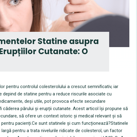
entelor Statine asupra
 Erupțiilor Cutanate: O
lor pentru controlul colesterolului a crescut semnificativ, iar
 depind de statine pentru a reduce riscurile asociate cu
medicamente, deși utile, pot provoca efecte secundare
i căderea părului și erupții cutanate. Acest articol își propune să
cundare, să ofere un context istoric și medical relevant și să
g pentru pacienți.Ce sunt statinele și cum funcționează?Statinele
argă pentru a trata nivelurile ridicate de colesterol, un factor