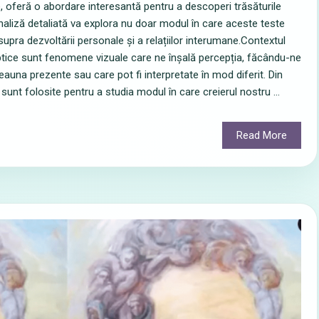
e, oferă o abordare interesantă pentru a descoperi trăsăturile
aliză detaliată va explora nu doar modul în care aceste teste
asupra dezvoltării personale și a relațiilor interumane.Contextul
e optice sunt fenomene vizuale care ne înșală percepția, făcându-ne
auna prezente sau care pot fi interpretate în mod diferit. Din
unt folosite pentru a studia modul în care creierul nostru ...
Read More