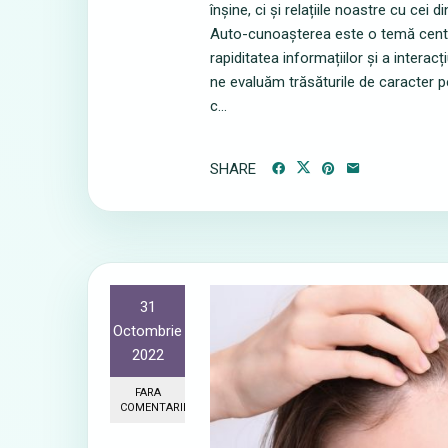
înșine, ci și relațiile noastre cu ce
Auto-cunoașterea este o temă central
rapiditatea informațiilor și a intera
ne evaluăm trăsăturile de caracter p
c...
SHARE
31
Octombrie
2022
FARA
COMENTARII