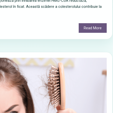
 acționează prin inhibarea enzimei HMG-CoA reductază,
sterol în ficat. Această scădere a colesterolului contribuie la
Read More