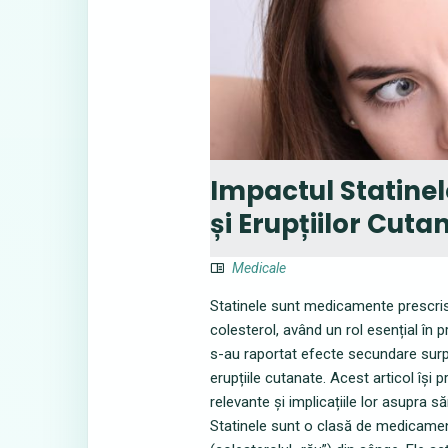
Impactul Statinel
și Erupțiilor Cuta
Medicale
Statinele sunt medicamente prescrise
colesterol, având un rol esențial în 
s-au raportat efecte secundare surpri
erupțiile cutanate. Acest articol își
relevante și implicațiile lor asupra 
Statinele sunt o clasă de medicament