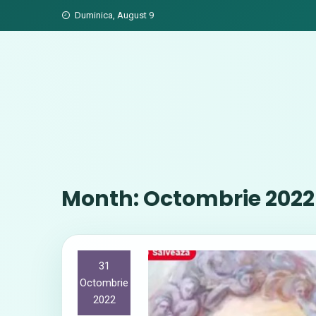
Skip
Duminica, August 9
to
content
Month:
Octombrie 2022
31
Octombrie
2022