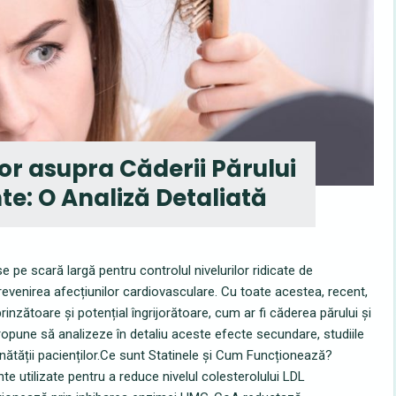
or asupra Căderii Părului
nte: O Analiză Detaliată
 pe scară largă pentru controlul nivelurilor ridicate de
prevenirea afecțiunilor cardiovasculare. Cu toate acestea, recent,
nzătoare și potențial îngrijorătoare, cum ar fi căderea părului și
 propune să analizeze în detaliu aceste efecte secundare, studiile
sănătății pacienților.Ce sunt Statinele și Cum Funcționează?
e utilizate pentru a reduce nivelul colesterolului LDL