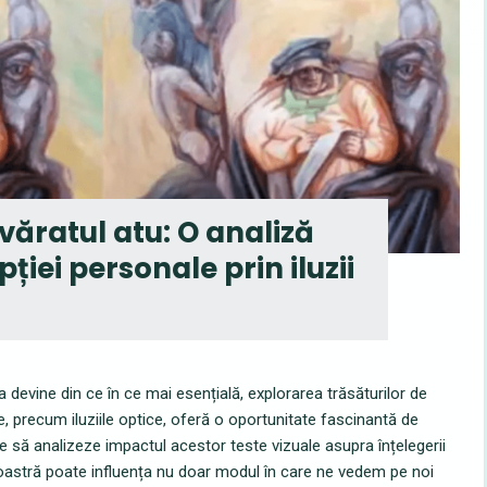
ăratul atu: O analiză
iei personale prin iluzii
 devine din ce în ce mai esențială, explorarea trăsăturilor de
, precum iluziile optice, oferă o oportunitate fascinantă de
ne să analizeze impactul acestor teste vizuale asupra înțelegerii
noastră poate influența nu doar modul în care ne vedem pe noi