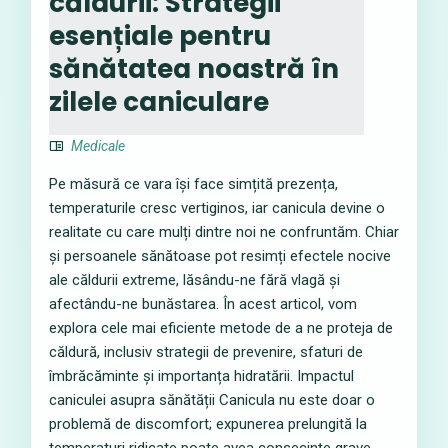
căldurii: Strategii
esențiale pentru
sănătatea noastră în
zilele caniculare
Medicale
Pe măsură ce vara își face simțită prezența,
temperaturile cresc vertiginos, iar canicula devine o
realitate cu care mulți dintre noi ne confruntăm. Chiar
și persoanele sănătoase pot resimți efectele nocive
ale căldurii extreme, lăsându-ne fără vlagă și
afectându-ne bunăstarea. În acest articol, vom
explora cele mai eficiente metode de a ne proteja de
căldură, inclusiv strategii de prevenire, sfaturi de
îmbrăcăminte și importanța hidratării. Impactul
caniculei asupra sănătății Canicula nu este doar o
problemă de discomfort; expunerea prelungită la
temperaturi ridicate poate avea consecințe grave