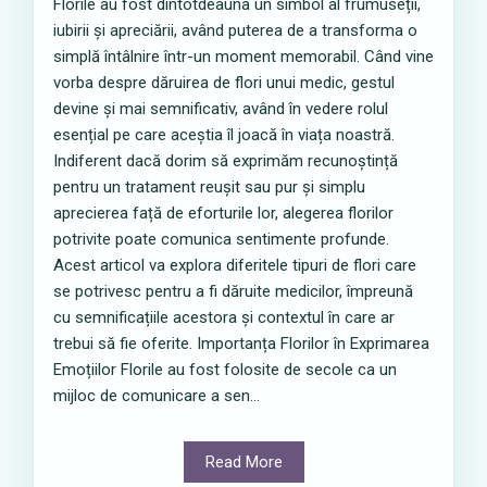
Florile au fost dintotdeauna un simbol al frumuseții,
iubirii și apreciării, având puterea de a transforma o
simplă întâlnire într-un moment memorabil. Când vine
vorba despre dăruirea de flori unui medic, gestul
devine și mai semnificativ, având în vedere rolul
esențial pe care aceștia îl joacă în viața noastră.
Indiferent dacă dorim să exprimăm recunoștință
pentru un tratament reușit sau pur și simplu
aprecierea față de eforturile lor, alegerea florilor
potrivite poate comunica sentimente profunde.
Acest articol va explora diferitele tipuri de flori care
se potrivesc pentru a fi dăruite medicilor, împreună
cu semnificațiile acestora și contextul în care ar
trebui să fie oferite. Importanța Florilor în Exprimarea
Emoțiilor Florile au fost folosite de secole ca un
mijloc de comunicare a sen...
Read More