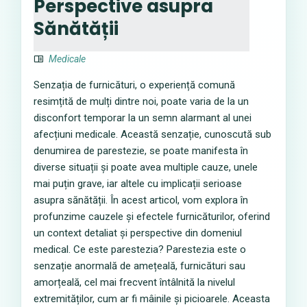
Perspective asupra
Sănătății
Medicale
Senzația de furnicături, o experiență comună
resimțită de mulți dintre noi, poate varia de la un
disconfort temporar la un semn alarmant al unei
afecțiuni medicale. Această senzație, cunoscută sub
denumirea de parestezie, se poate manifesta în
diverse situații și poate avea multiple cauze, unele
mai puțin grave, iar altele cu implicații serioase
asupra sănătății. În acest articol, vom explora în
profunzime cauzele și efectele furnicăturilor, oferind
un context detaliat și perspective din domeniul
medical. Ce este parestezia? Parestezia este o
senzație anormală de amețeală, furnicături sau
amorțeală, cel mai frecvent întâlnită la nivelul
extremităților, cum ar fi mâinile și picioarele. Aceasta