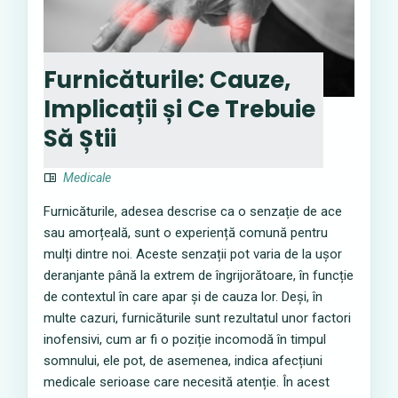
Furnicăturile: Cauze,
Implicații și Ce Trebuie
Să Știi
Medicale
Furnicăturile, adesea descrise ca o senzație de ace
sau amorțeală, sunt o experiență comună pentru
mulți dintre noi. Aceste senzații pot varia de la ușor
deranjante până la extrem de îngrijorătoare, în funcție
de contextul în care apar și de cauza lor. Deși, în
multe cazuri, furnicăturile sunt rezultatul unor factori
inofensivi, cum ar fi o poziție incomodă în timpul
somnului, ele pot, de asemenea, indica afecțiuni
medicale serioase care necesită atenție. În acest