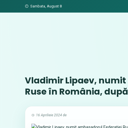
Skip
Sambata, August 8
to
content
Vladimir Lipaev, numit
Ruse în România, după 
16 Aprilieie 2024
de