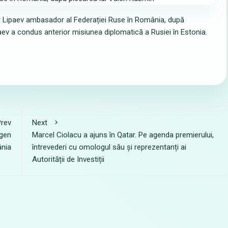
ir Lipaev ambasador al Federației Ruse în România, după
paev a condus anterior misiunea diplomatică a Rusiei în Estonia.
rev
Next
ngen
Marcel Ciolacu a ajuns în Qatar. Pe agenda premierului,
ânia
întrevederi cu omologul său și reprezentanți ai
Autorității de Investiții