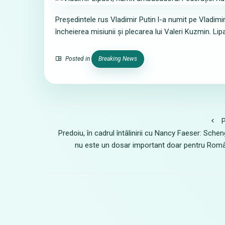
Președintele rus Vladimir Putin l-a numit pe Vladim
încheierea misiunii și plecarea lui Valeri Kuzmin. Li
Posted in
Breaking News
P
Predoiu, în cadrul întâlinirii cu Nancy Faeser: Sche
nu este un dosar important doar pentru Rom