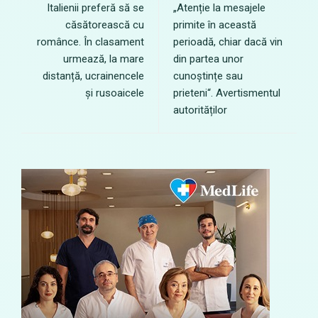
Italienii preferă să se
„Atenție la mesajele
căsătorească cu
primite în această
românce. În clasament
perioadă, chiar dacă vin
urmează, la mare
din partea unor
distanță, ucrainencele
cunoștințe sau
și rusoaicele
prieteni“. Avertismentul
autorităților