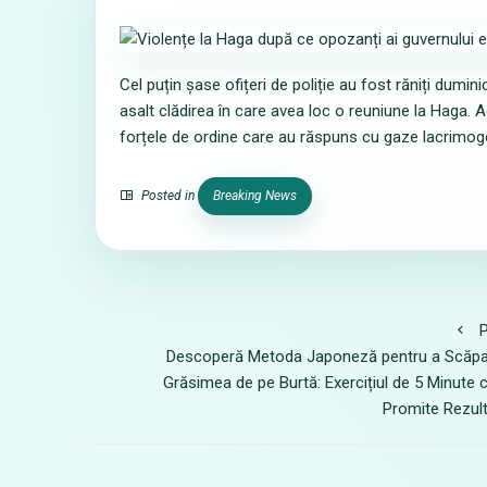
Cel puțin șase ofițeri de poliție au fost răniți dumi
asalt clădirea în care avea loc o reuniune la Haga. A
forțele de ordine care au răspuns cu gaze lacrimog
Posted in
Breaking News
P
Descoperă Metoda Japoneză pentru a Scăpa
Grăsimea de pe Burtă: Exercițiul de 5 Minute 
Promite Rezul