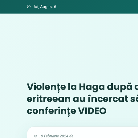
Skip
Joi, August 6
to
content
Violențe la Haga după 
eritreean au încercat să
conferințe VIDEO
19 Februarie 2024
de