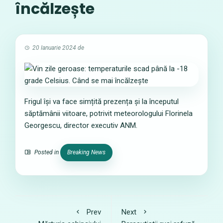
încălzește
20 Ianuarie 2024
de
Frigul își va face simțită prezența și la începutul
săptămânii viitoare, potrivit meteorologului Florinela
Georgescu, director executiv ANM.
Posted in
Breaking News
Prev
Next