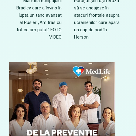
Mărturia echipajului
Parașutiștii ruși refuză
Bradley care a învins în
să se angajeze în
luptă un tanc avansat
atacuri frontale asupra
al Rusiei: „Am tras cu
ucrainenilor care apără
tot ce am putut” FOTO
un cap de pod în
VIDEO
Herson