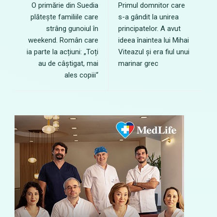
O primărie din Suedia
Primul domnitor care
plătește familiile care
s-a gândit la unirea
strâng gunoiul în
principatelor. A avut
weekend. Român care
ideea înaintea lui Mihai
ia parte la acțiuni: „Toți
Viteazul și era fiul unui
au de câștigat, mai
marinar grec
ales copiii“