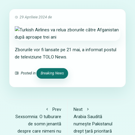
29 Aprilieie 2024
de
Zborurile vor fi lansate pe 21 mai, a informat postul
de televiziune TOLO News.
Posted in
Breaking News
Prev
Next
Sexsomnia: O tulburare
Arabia Saudită
de somn jenantă
numește Pakistanul
despre care nimeni nu
drept țară prioritară