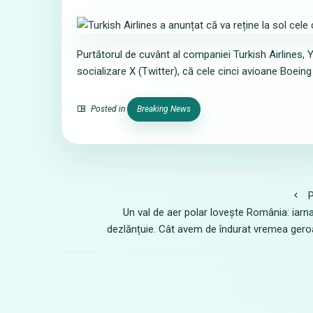
Purtătorul de cuvânt al companiei Turkish Airlines,
socializare X (Twitter), că cele cinci avioane Boeing 
Posted in
Breaking News
P
Un val de aer polar lovește România: iarn
dezlănțuie. Cât avem de îndurat vremea ger