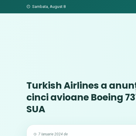
Skip
Sambata, August 8
to
content
Turkish Airlines a anunț
cinci avioane Boeing 73
SUA
7 Ianuarie 2024
de