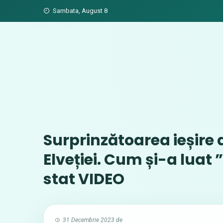
Skip
Sambata, August 8
to
content
Surprinzătoarea ieșire 
Elveției. Cum și-a luat 
stat VIDEO
31 Decembrie 2023
de