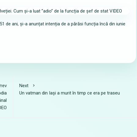
51 de ani, și-a anunțat intenția de a părăsi funcția încă din iunie
rev
Next
odia
Un vatman din Iași a murit în timp ce era pe traseu
inal
DEO