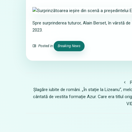
Spre surprinderea tuturor, Alain Berset, în vârstă de 
2023.
Posted in
Breaking News
P
Șlagăre iubite de români. „În stație la Lizeanu“, mel
cântată de vestita formație Azur. Care era titlul orig
VI