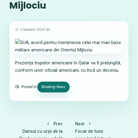
Mijlociu
3 Ianuarie 2024
de
Prezența trupelor americane în Qatar va fi prelungită,
conform unor oficiali americani, cu încă un deceniu.
Posted in
Breaking News
Prev
Next
Dansul cu urșii de la
Focar de tuse