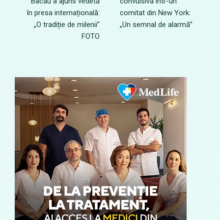
Bacău a ajuns vedetă
convulsivă într-un
în presa internațională:
comitat din New York:
„O tradiție de milenii”
„Un semnal de alarmă”
FOTO