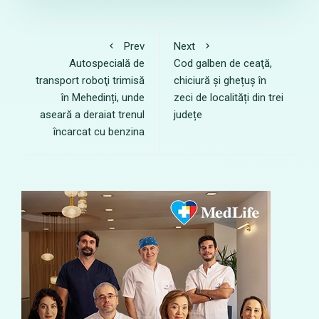
Prev
Next
Autospecială de
Cod galben de ceaţă,
transport roboţi trimisă
chiciură și ghețuș în
în Mehedinți, unde
zeci de localități din trei
aseară a deraiat trenul
județe
încarcat cu benzina