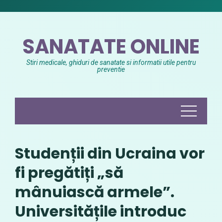
Skip
to
content
SANATATE ONLINE
Stiri medicale, ghiduri de sanatate si informatii utile pentru
preventie
Studenții din Ucraina vor
fi pregătiți „să
mânuiască armele”.
Universitățile introduc