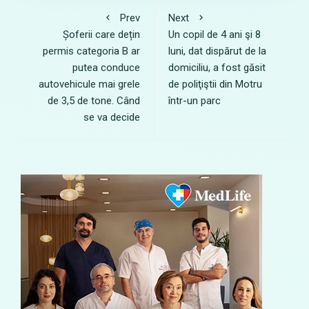
Prev
Next
Șoferii care dețin
Un copil de 4 ani şi 8
permis categoria B ar
luni, dat dispărut de la
putea conduce
domiciliu, a fost găsit
autovehicule mai grele
de poliţiştii din Motru
de 3,5 de tone. Când
într-un parc
se va decide