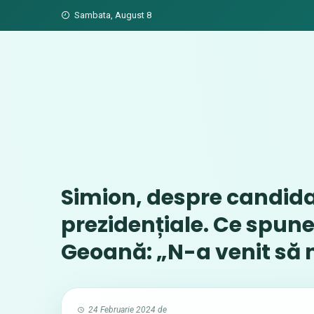
Skip
Sambata, August 8
to
content
Simion, despre candidat
prezidențiale. Ce spune
Geoană: „N-a venit să 
24 Februarie 2024
de