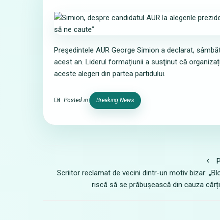
Preşedintele AUR George Simion a declarat, sâmbătă,
acest an. Liderul formațiunii a susţinut că organizaț
aceste alegeri din partea partidului.
Posted in
Breaking News
P
Scriitor reclamat de vecini dintr-un motiv bizar: „Bl
riscă să se prăbușească din cauza cărți