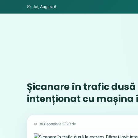
Skip
Joi, August 6
to
content
Șicanare în trafic dusă 
intenționat cu mașina 
30 Decembrie 2023
de