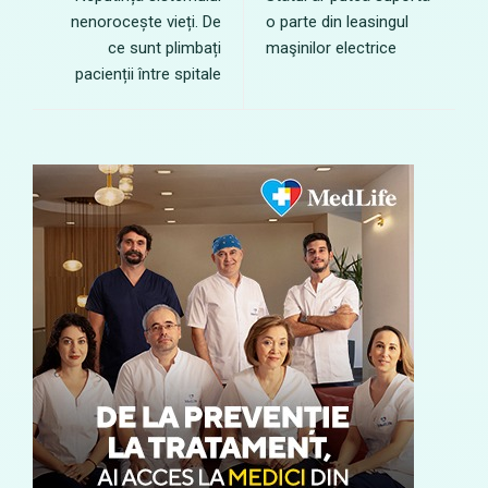
nenorocește vieți. De
o parte din leasingul
ce sunt plimbați
maşinilor electrice
pacienții între spitale