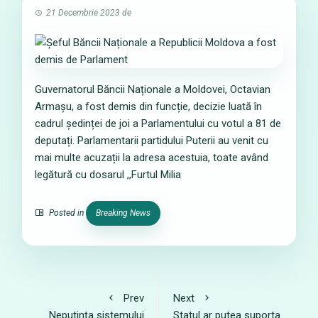
21 Decembrie 2023
de
Guvernatorul Băncii Naționale a Moldovei, Octavian
Armașu, a fost demis din funcție, decizie luată în
cadrul ședinței de joi a Parlamentului cu votul a 81 de
deputați. Parlamentarii partidului Puterii au venit cu
mai multe acuzații la adresa acestuia, toate având
legătură cu dosarul ,,Furtul Milia
Posted in
Breaking News
Prev
Next
Neputința sistemului
Statul ar putea suporta