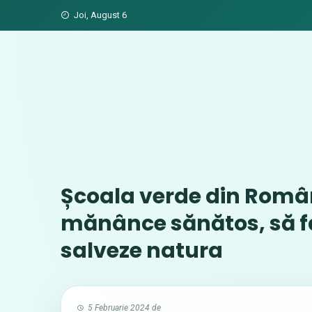
Skip
Joi, August 6
to
content
Școala verde din Român
mănânce sănătos, să fac
salveze natura
5 Februarie 2024
de