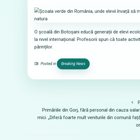
O școală din Botoșani educă generații de elevi ecolo
la nivel internațional. Profesorii spun că toate activ
părinților.
Posted in
Breaking News
P
Primăriile din Gorj, fără personal din cauza salari
mici. „Diferă foarte mult veniturile din comună faț
o