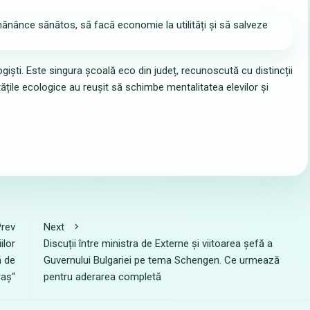
giști. Este singura școală eco din județ, recunoscută cu distincții
itățile ecologice au reușit să schimbe mentalitatea elevilor și
rev
Next
ilor
Discuții între ministra de Externe și viitoarea șefă a
ă de
Guvernului Bulgariei pe tema Schengen. Ce urmează
raș“
pentru aderarea completă