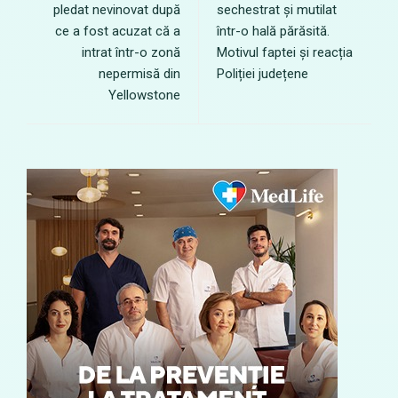
pledat nevinovat după
sechestrat și mutilat
ce a fost acuzat că a
într-o hală părăsită.
intrat într-o zonă
Motivul faptei și reacția
nepermisă din
Poliției județene
Yellowstone