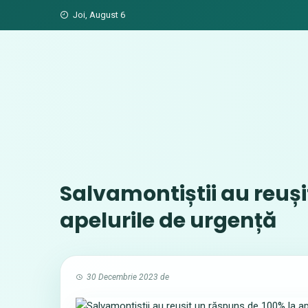
Skip
Joi, August 6
to
content
Salvamontiștii au reuși
apelurile de urgență
30 Decembrie 2023
de