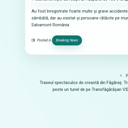
Au fost înregistrate foarte multe și grave accidente
sâmbătă, dar au existat și persoane rătăcite pe mun
Salvamont România
Posted in
Breaking News
P
Traseul spectaculos de creastă din Făgăraș. T
peste un tunel de pe Transfăgărășan V