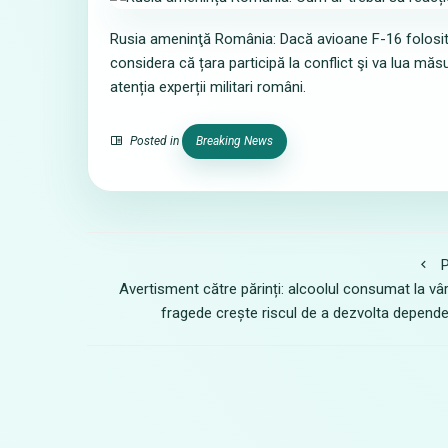
Rusia ameninţă România: Dacă avioane F-16 folosit
considera că țara participă la conflict şi va lua măs
atenția experții militari români.
Posted in
Breaking News
P
Avertisment către părinți: alcoolul consumat la vâ
fragede crește riscul de a dezvolta depend