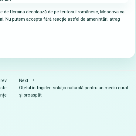
e de Ucraina decolează de pe teritoriul românesc, Moscova va
uri. Nu putem accepta fără reacție astfel de amenințări, atrag
rev
Next
rste
Oțetul în frigider: soluția naturală pentru un mediu curat
ențe
și proaspăt