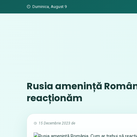
Skip
Duminica, August 9
to
content
Rusia amenință Români
reacționăm
15 Decembrie 2023
de