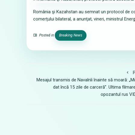
România şi Kazahstan au semnat un protocol de colabo
comerţului bilateral, a anunţat, vineri, ministrul Ener
Posted in
Breaking News
P
Mesajul transmis de Navalnîi înainte să moară: „M
dat încă 15 zile de carceră”. Ultima filmar
opozantul rus V