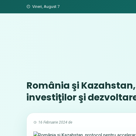
Skip
Vineri, August 7
to
content
România şi Kazahstan, 
investiţilor şi dezvolta
16 Februarie 2024
de