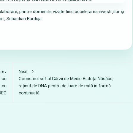
rare, printre domeniile vizate fiind accelerarea investiţiilor şi
giei, Sebastian Burduja.
rev
Next
i-au
Comisarul șef al Gărzii de Mediu Bistrița Năsăud,
e cu
reținut de DNA pentru de luare de mită în formă
IDEO
continuată