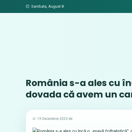
Skip
Sambata, August 8
to
content
România s-a ales cu înc
dovada că avem un cam
19 Decembrie 2023
de