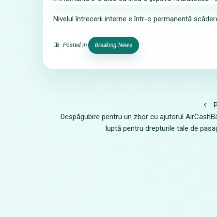
Nivelul întrecerii interne e într-o permanentă scăder
Posted in
Breaking News
P
Despăgubire pentru un zbor cu ajutorul AirCashB
luptă pentru drepturile tale de pasa