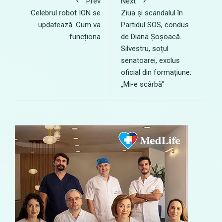
Prev
Next
Celebrul robot ION se
Ziua și scandalul în
updatează. Cum va
Partidul SOS, condus
funcționa
de Diana Șoșoacă.
Silvestru, soțul
senatoarei, exclus
oficial din formațiune:
„Mi-e scârbă”