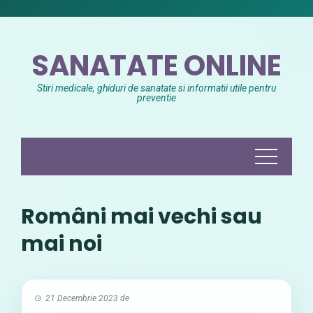
Skip
to
content
SANATATE ONLINE
Stiri medicale, ghiduri de sanatate si informatii utile pentru
preventie
Români mai vechi sau
mai noi
21 Decembrie 2023
de