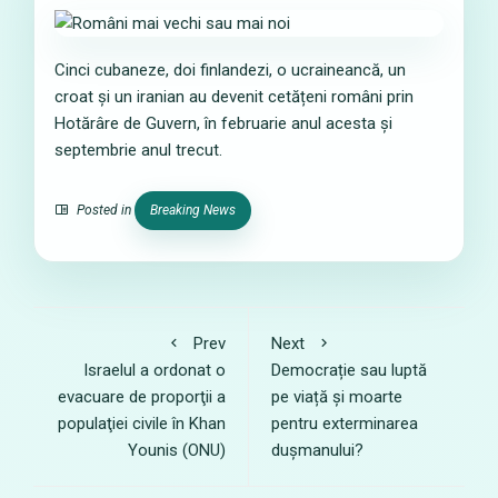
Cinci cubaneze, doi finlandezi, o ucraineancă, un
croat și un iranian au devenit cetățeni români prin
Hotărâre de Guvern, în februarie anul acesta și
septembrie anul trecut.
Posted in
Breaking News
Prev
Next
Israelul a ordonat o
Democrație sau luptă
evacuare de proporţii a
pe viață și moarte
populaţiei civile în Khan
pentru exterminarea
Younis (ONU)
dușmanului?