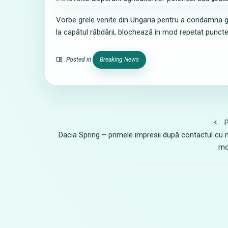
Vorbe grele venite din Ungaria pentru a condamna ges
la capătul răbdării, blochează în mod repetat puncte
Posted in
Breaking News
P
Dacia Spring – primele impresii după contactul cu 
mo