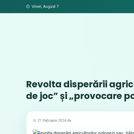
Skip
Vineri, August 7
to
content
Revolta disperării agric
de joc” și „provocare po
21 Februarie 2024
de