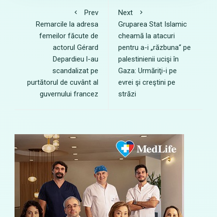
Prev
Next
Remarcile la adresa
Gruparea Stat Islamic
femeilor făcute de
cheamă la atacuri
actorul Gérard
pentru a-i „răzbuna“ pe
Depardieu l-au
palestinienii ucişi în
scandalizat pe
Gaza: Urmăriţi-i pe
purtătorul de cuvânt al
evrei şi creştini pe
guvernului francez
străzi