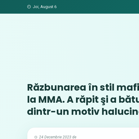
Skip
Joi, August 6
to
content
Răzbunarea în stil maf
la MMA. A răpit şi a bă
dintr-un motiv haluci
24 Decembrie 2023
de