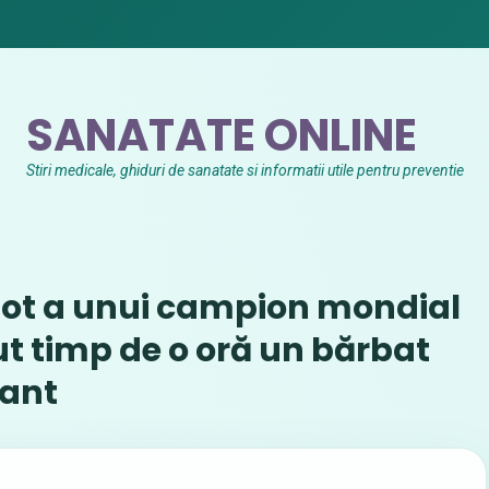
SANATATE ONLINE
Stiri medicale, ghiduri de sanatate si informatii utile pentru preventie
iot a unui campion mondial
tut timp de o oră un bărbat
nant