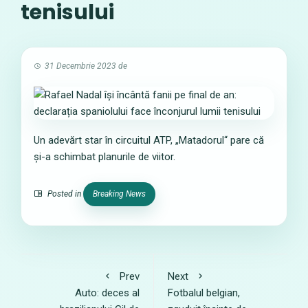
tenisului
31 Decembrie 2023
de
Un adevărt star în circuitul ATP, „Matadorul“ pare că
și-a schimbat planurile de viitor.
Posted in
Breaking News
Prev
Next
Auto: deces al
Fotbalul belgian,