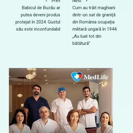
Prev
Next
Babicul de Buzău ar
Cum au trăit maghiarii
putea deveni produs
dintr-un sat de graniță
protejat în 2024. Gustul
din România ocupația
său este inconfundabil
militară ungară în 1944:
„Au luat tot din
bătătură”