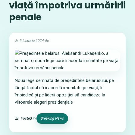
viață împotriva urmăririi
penale
5 Ianuarie 2024
de
Noua lege semnată de președintele belarusului, pe
lângă faptul că îi acordă imunitate pe viață, îi
împiedică și pe liderii opoziției să candideze la
viitoarele alegeri prezidențiale
Posted in
Breaking News