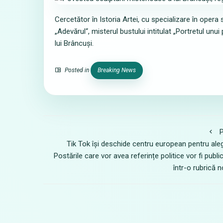
Cercetător în Istoria Artei, cu specializare în opera 
„Adevărul“, misterul bustului intitulat „Portretul unui
lui Brâncuși.
Posted in
Breaking News
P
Tik Tok își deschide centru european pentru aleg
Postările care vor avea referințe politice vor fi publi
într-o rubrică 