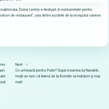
sculptorului, Doina Lemny a deslușit, în exclusivitate pentru
 patron de restaurant“, una dintre lucrările de la începutul carierei
rev
Next
eri.
Ce urmează pentru Putin? După moartea lui Navalnîi,
cate
mulți se tem că liderul de la Kremlin va îndrăzni și mai
nouă
mult