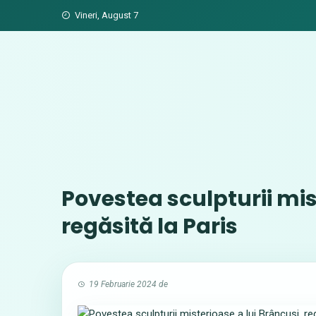
Skip
Vineri, August 7
to
content
Povestea sculpturii mis
regăsită la Paris
19 Februarie 2024
de