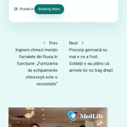
Posted in
Breaking News
Prev
Next
Inginerii chinezi mențin
Precizia germană nu
furnalele din Rusia în
mai e ce a fost.
funcțiune: „Furnizarea
Soldații s-au plâns că
de echipamente
armele lor nu trag drept
chinezești este o
necesitate“