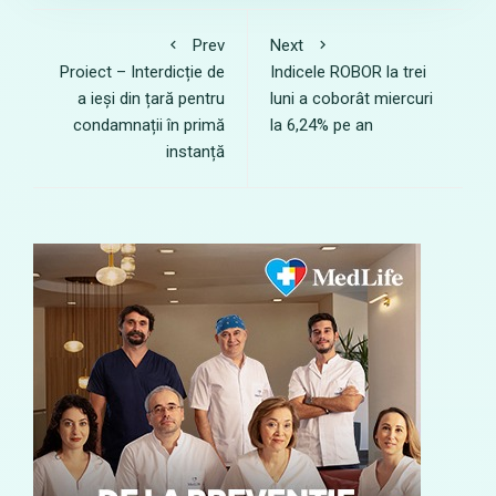
Prev
Next
Proiect – Interdicție de
Indicele ROBOR la trei
a ieși din țară pentru
luni a coborât miercuri
condamnații în primă
la 6,24% pe an
instanță