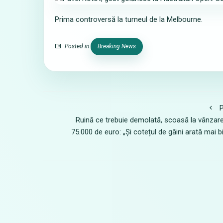
Prima controversă la turneul de la Melbourne.
Posted in
Breaking News
P
Ruină ce trebuie demolată, scoasă la vânzar
75.000 de euro: „Și cotețul de găini arată mai b