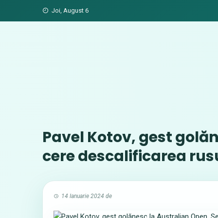
Skip
Joi, August 6
to
content
Pavel Kotov, gest golăn
cere descalificarea rus
14 Ianuarie 2024
de