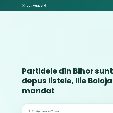
Skip
Joi, August 6
to
content
Partidele din Bihor sunt
depus listele, Ilie Bolo
mandat
28 Aprilieie 2024
de